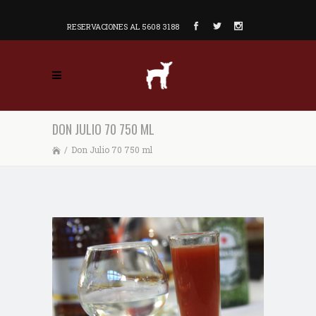
RESERVACIONES AL 5608 3188
DON JULIO 70 750 ML
/
Don Julio 70 750 ml