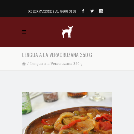
RESERVACIONES AL 5608 3188
LENGUA A LA VERACRUZANA 350 G
/
Lengua a la Veracruzana 350 g