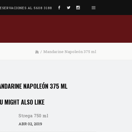
ESERVACIONES AL 5608 3188
/
Mandarine Napoleón 375 ml
NDARINE NAPOLEÓN 375 ML
U MIGHT ALSO LIKE
Strega 750 ml
ABR 02, 2019