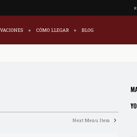
R
RVACIONES
CÓMO LLEGAR
BLOG
MA
YO
Next Menu Item